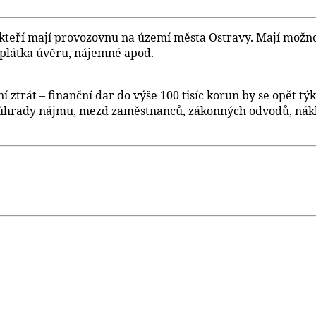
teří mají provozovnu na území města Ostravy. Mají možnost
splátka úvěru, nájemné apod.
ztrát – finanční dar do výše 100 tisíc korun by se opět t
a úhrady nájmu, mezd zaměstnanců, zákonných odvodů, nákl