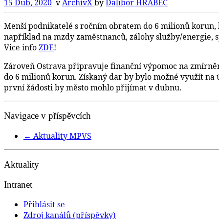
15 Dub, 2020
v
ArchívX
by
Dalibor HRABEC
Menší podnikatelé s ročním obratem do 6 milionů korun, k
například na mzdy zaměstnanců, zálohy služby/energie, 
Vice info
ZDE
!
Zároveň Ostrava připravuje finanční výpomoc na zmírnění 
do 6 milionů korun. Získaný dar by bylo možné využít n
první žádosti by město mohlo přijímat v dubnu.
Navigace v příspěvcích
←
Aktuality MPVS
Aktuality
Intranet
Přihlásit se
Zdroj kanálů (příspěvky)